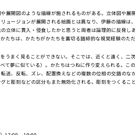
図や展開図のような描線が施されるものがある。立体図や展
イリュージョンが展開される絵画とは異なり、伊藤の描線は
元の立体に貫入・侵食したかと思うと両者は論理的に反発し
のかたちは、かたちがかたちを裏切る錯綜的な視覚経験のた
刻をうまく見ることができない。そこでは、近くと遠く、二
すべて夢に似ている）。かたちはつねに作り変えられる。こ
、転送、反転、ズレ、配置換えなどの複数の位相の交錯のな
ングと彫刻などの区分もまた無効化される。彫刻をつくるこ
:00 – 19:00