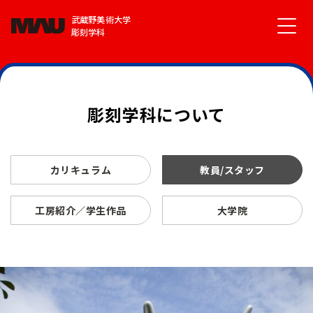
武蔵野美術大学
彫刻学科
彫刻学科について
カリキュラム
教員/スタッフ
工房紹介／学生作品
大学院