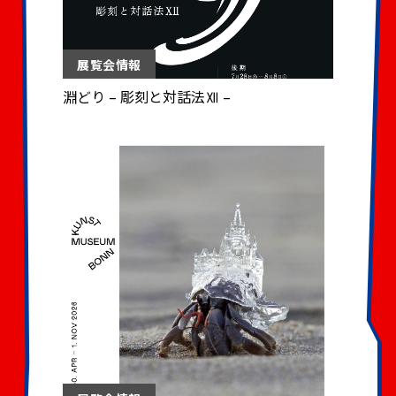
展覧会情報
淵どり – 彫刻と対話法Ⅻ –