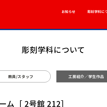
お知らせ
彫刻学科に
彫刻学科について
教員/スタッフ
工房紹介／学生作品
ム［ 2号館 212］